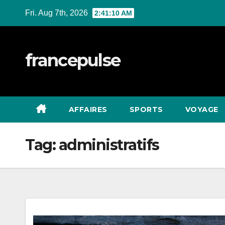
Skip
Fri. Aug 7th, 2026
2:41:11 AM
to
content
francepulse
AFFAIRES
SPORTS
VOYAGE
Tag:
administratifs